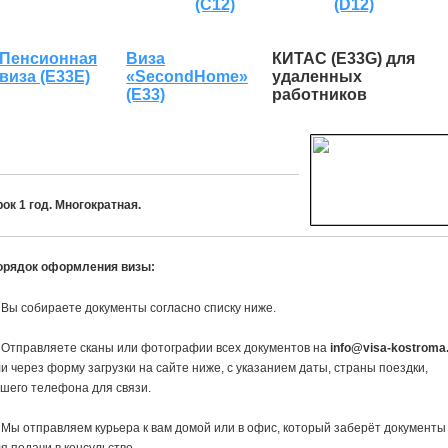
(C12)
(D12)
Пенсионная
Виза
КИТАС (E33G) для
виза (Е33Е)
«SecondHome»
удаленных
(Е33)
работников
ок 1 год. Многократная.
орядок оформления визы:
 Вы собираете документы согласно списку ниже.
 Отправляете сканы или фотографии всех документов на
info@visa-kostroma
и через форму загрузки на сайте ниже, с указанием даты, страны поездки,
шего телефона для связи.
 Мы отправляем курьера к вам домой или в офис, который заберёт документы