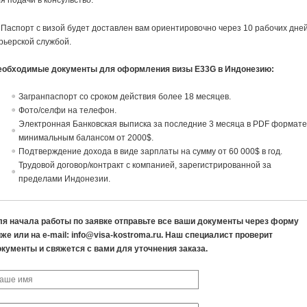
я подачи в консульство.
 Паспорт с визой будет доставлен вам ориентировочно через 10 рабочих дне
рьерской службой.
еобходимые документы для оформления визы E33G в Индонезию:
Загранпаспорт со сроком действия более 18 месяцев.
Фото/селфи на телефон.
Электронная Банковская выписка за последние 3 месяца в PDF формате
минимальным балансом от 2000$.
Подтверждение дохода в виде зарплаты на сумму от 60 000$ в год.
Трудовой договор/контракт с компанией, зарегистрированной за
пределами Индонезии.
ля начала работы по заявке отправьте все ваши документы через форму
же или на e-mail: info@visa-kostroma.ru. Наш специалист проверит
окументы и свяжется с вами для уточнения заказа.