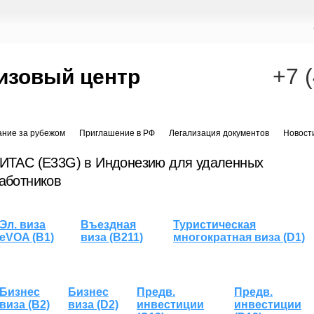
+7 
изовый центр
ание за рубежом
Приглашение в РФ
Легализация документов
Новост
ИТАС (E33G) в Индонезию для удаленных
аботников
Эл. виза
Въездная
Туристическая
eVOA (B1)
виза (B211)
многократная виза (D1)
Бизнес
Бизнес
Предв.
Предв.
виза (B2)
виза (D2)
инвестиции
инвестиции