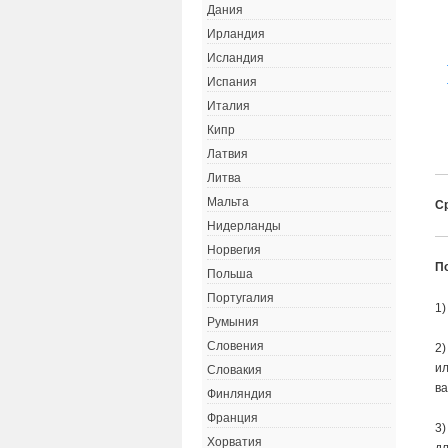
Дания
Ирландия
Исландия
Испания
Италия
Кипр
Латвия
Литва
Мальта
Ср
Нидерланды
Норвегия
П
Польша
Португалия
1)
Румыния
Словения
2)
ил
Словакия
ва
Финляндия
Франция
3)
Хорватия