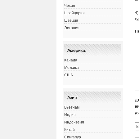
дл
Чехия
4)
Швейцария
ку
Швеция
Эстония
Н
Америка:
Канада
Мексика
США
Азия:
Д
ни
Вьетнам
д
Индия
Индонезия
Китай
Сингапур