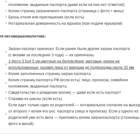
положение,
в
ыданные паспорта (даже если на них нет отметок!).
Копии страниц заграничного паспорта (страница с фото + визы)
Бронь отеля или приглашение (если есть).
Нотариальная доверенность на курьера (при подаче курьером)
ля несовершеннолетних:
Загран паспорт ориги
на
л. Если ранее были другие загран паспорта
(с
в
изами за последние 3 года) — их ориги
на
лы.
2 фото 3,5х4,5 см цветные на белом фоне, матовые, ранее не
использованные, размер лица от макушки до подбородка около 32 мм
Копия заполненных страниц загран паспорта.
Копия страниц паспорта РФ (если есть): лицо, прописка, семейное
положение,
в
ыданные паспорта.
Св
идетельст
в
о о рождении (копия) — даже если есть паспорт!
Спра
в
ка из школы (если есть).
Если едет только один из родителей — нотариальное согласие
на
в
ыезд
от
в
торого + копия его рос. паспорта (лицо и прописка). Если у одного из
родителей уже есть виза — приложить копию загранпаспорта (страницы
фото и визой).