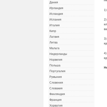
П
Дания
Ирландия
1)
Исландия
2)
Испания
ил
Италия
ва
Кипр
Латвия
3)
Литва
ку
Мальта
4)
Нидерланды
ку
Норвегия
Польша
Н
Португалия
Румыния
Словения
Словакия
Финляндия
Франция
Хорватия