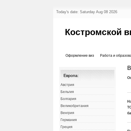
Today's date: Saturday Aug 08 2026
Костромской в
Оформление виз
Работа и образов
В
Европа:
О
Австрия
Бельгия
Болгария
Н
Великобритания
Т
Венгрия
б
Германия
Греция