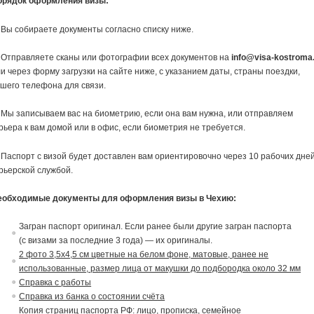
орядок оформления визы:
 Вы собираете документы согласно списку ниже.
 Отправляете сканы или фотографии всех документов на
info@visa-kostroma
и через форму загрузки на сайте ниже, с указанием даты, страны поездки,
шего телефона для связи.
 Мы записываем вас на биометрию, если она вам нужна, или отправляем
рьера к вам домой или в офис, если биометрия не требуется.
 Паспорт с визой будет доставлен вам ориентировочно через 10 рабочих дне
рьерской службой.
еобходимые документы для оформления визы в Чехию:
Загран паспорт оригинал. Если ранее были другие загран паспорта
(с
в
изами за последние 3 года) — их ориги
на
лы.
2 фото 3,5х4,5 см цветные на белом фоне, матовые, ранее не
использованные, размер лица от макушки до подбородка около 32 мм
Справка с работы
Справка из банка о состоянии счёта
Копия страниц паспорта РФ: лицо, прописка, семейное