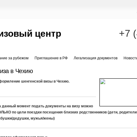
+7 
изовый центр
ание за рубежом
Приглашение в РФ
Легализация документов
Новост
иза в Чехию
формление шенгенской визы в Чехию.
а данный момент подать документы на визу можно
ОЛЬКО по цели поездки посещения близких родственников (дети, родители
абушки/дедушки, мужья/жены)