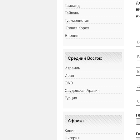
Д
Таиланд
ни
Тайвань
д
Туркменистан
Южная Корея
Япония
Средний Восток:
Израиль
Иран
ОАЭ
Саудовская Аравия
Турция
Г
Африка:
Кения
Г
Нигерия