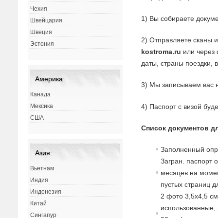
Чехия
1) Вы собираете докуме
Швейцария
Швеция
2) Отправляете сканы 
Эстония
kostroma.ru
или через 
даты, страны поездки, 
Америка:
3) Мы записываем вас 
Канада
4) Паспорт с визой буд
Мексика
США
Список документов дл
Заполненный опр
Азия:
Загран. паспорт 
Вьетнам
месяцев на момен
Индия
пустых страниц д
Индонезия
2 фото 3,5х4,5 с
Китай
использованные, 
Сингапур