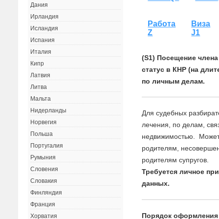
Дания
Ирландия
Работа
Виза
Исландия
Z
J1
Испания
Италия
(S1) Посещение член
Кипр
статус в КНР (на дли
Латвия
по личным делам.
Литва
Мальта
Нидерланды
Для судебных разбирате
Норвегия
лечения, по делам, св
Польша
недвижимостью. Может
Португалия
родителям, несоверше
Румыния
родителям супругов.
Словения
Требуется личное пр
Словакия
данных.
Финляндия
Франция
Порядок оформления
Хорватия