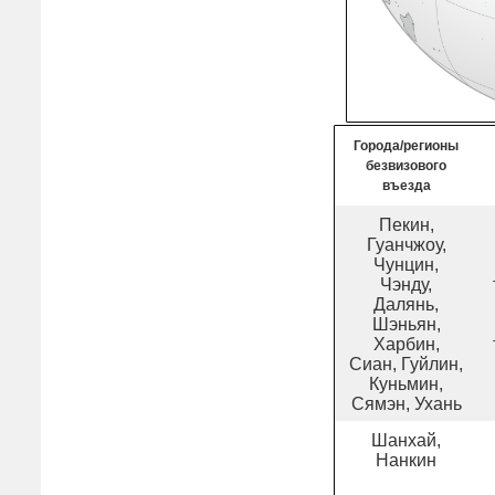
Города/регионы
безвизового
въезда
Пекин,
Гуанчжоу,
Чунцин,
Чэнду,
Далянь,
Шэньян,
Харбин,
Сиан, Гуйлин,
Куньмин,
Сямэн, Ухань
Шанхай,
Нанкин