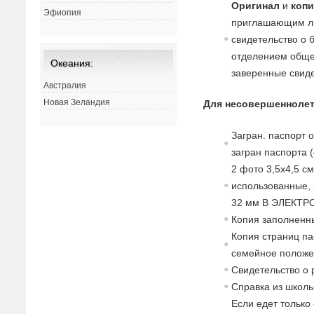
Оригинал
и
коп
Эфиопия
приглашающим ли
свидетельство о 
отделением обще
Океания:
заверенные свидет
Австралия
Новая Зеландия
Для несовершеннолет
Загран. паспорт 
загран паспорта 
2 фото 3,5х4,5 с
использованные, 
32 мм В ЭЛЕКТР
Копия заполненны
Копия страниц па
семейное положе
Свидетельство о 
Справка из школы
Если едет только