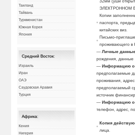
32мм (уши открыт
Таиланд
ЭЛЕКТРОННОМ В
Тайвань
Копии заполненны
Туркменистан
паспорта, преды
Южная Корея
китайских виз.
Япония
Письмо-приглаше
проживающего в 
—
Личные данные
Средний Восток:
рождения, данные п
Израиль
—
Информацию о 
Иран
предполагаемые да
ОАЭ
проживания, адрес,
Саудовская Аравия
предполагаемый с
Турция
источник финансиро
—
Информацию о
телефон, адрес, п
Африка:
Копия действую
Кения
лица.
Нигерия